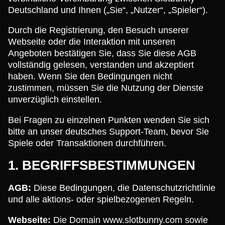
Deutschland und Ihnen („Sie“, „Nutzer“, „Spieler“).
Durch die Registrierung, den Besuch unserer
Webseite oder die Interaktion mit unseren
Angeboten bestätigen Sie, dass Sie diese AGB
vollständig gelesen, verstanden und akzeptiert
haben. Wenn Sie den Bedingungen nicht
zustimmen, müssen Sie die Nutzung der Dienste
unverzüglich einstellen.
Bei Fragen zu einzelnen Punkten wenden Sie sich
bitte an unser deutsches Support-Team, bevor Sie
Spiele oder Transaktionen durchführen.
1. BEGRIFFSBESTIMMUNGEN
AGB:
Diese Bedingungen, die Datenschutzrichtlinie
und alle aktions- oder spielbezogenen Regeln.
Webseite:
Die Domain www.slotbunny.com sowie