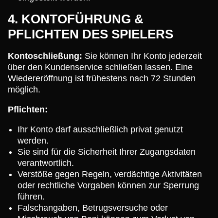
4. KONTOFÜHRUNG &
PFLICHTEN DES SPIELERS
Kontoschließung:
Sie können Ihr Konto jederzeit
über den Kundenservice schließen lassen. Eine
Wiedereröffnung ist frühestens nach 72 Stunden
möglich.
Pflichten:
Ihr Konto darf ausschließlich privat genutzt
werden.
Sie sind für die Sicherheit Ihrer Zugangsdaten
verantwortlich.
Verstöße gegen Regeln, verdächtige Aktivitäten
oder rechtliche Vorgaben können zur Sperrung
führen.
Falschangaben, Betrugsversuche oder