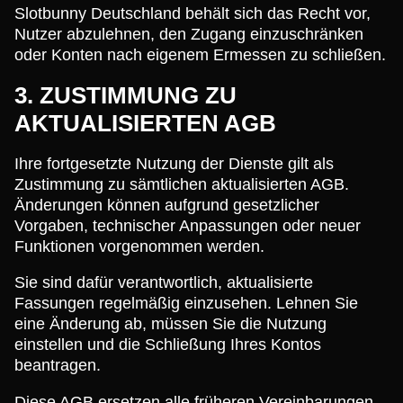
Slotbunny Deutschland behält sich das Recht vor,
Nutzer abzulehnen, den Zugang einzuschränken
oder Konten nach eigenem Ermessen zu schließen.
3. ZUSTIMMUNG ZU
AKTUALISIERTEN AGB
Ihre fortgesetzte Nutzung der Dienste gilt als
Zustimmung zu sämtlichen aktualisierten AGB.
Änderungen können aufgrund gesetzlicher
Vorgaben, technischer Anpassungen oder neuer
Funktionen vorgenommen werden.
Sie sind dafür verantwortlich, aktualisierte
Fassungen regelmäßig einzusehen. Lehnen Sie
eine Änderung ab, müssen Sie die Nutzung
einstellen und die Schließung Ihres Kontos
beantragen.
Diese AGB ersetzen alle früheren Vereinbarungen.