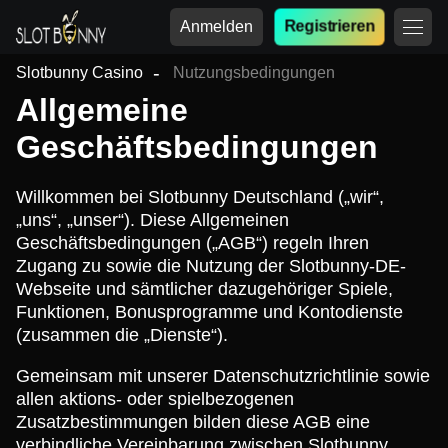
Anmelden
Registrieren
Slotbunny Casino
Nutzungsbedingungen
Allgemeine
Geschäftsbedingungen
Willkommen bei Slotbunny Deutschland („wir“,
„uns“, „unser“). Diese Allgemeinen
Geschäftsbedingungen („AGB“) regeln Ihren
Zugang zu sowie die Nutzung der Slotbunny-DE-
Webseite und sämtlicher dazugehöriger Spiele,
Funktionen, Bonusprogramme und Kontodienste
(zusammen die „Dienste“).
Gemeinsam mit unserer Datenschutzrichtlinie sowie
allen aktions- oder spielbezogenen
Zusatzbestimmungen bilden diese AGB eine
verbindliche Vereinbarung zwischen Slotbunny