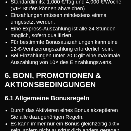
Standardlimits: 1.000 €/Tag und 4.000 €/Woche
(VIP-Stufen können abweichen).
Einzahlungen müssen mindestens einmal
umgesetzt werden.
Eine Express-Auszahlung ist alle 24 Stunden
möglich, sofern qualifiziert.
Für bestimmte Bonusauszahlungen kann eine
12-€-Verifizierungszahlung erforderlich sein.
Bei Einzahlungen unter 20 € gilt eine maximale
Auszahlung von 10× des Einzahlungswerts.
6. BONI, PROMOTIONEN &
AKTIONSBEDINGUNGEN
6.1 Allgemeine Bonusregeln
Durch das Aktivieren eines Bonus akzeptieren
Sie alle dazugehörigen Regeln.
Es kann immer nur ein Bonus gleichzeitig aktiv
sein, sofern nicht ausdrücklich anders geregelt.