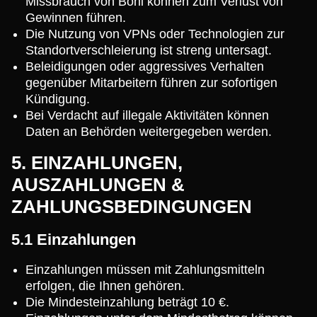
Missbrauch von Boni können zum Verlust von
Gewinnen führen.
Die Nutzung von VPNs oder Technologien zur
Standortverschleierung ist streng untersagt.
Beleidigungen oder aggressives Verhalten
gegenüber Mitarbeitern führen zur sofortigen
Kündigung.
Bei Verdacht auf illegale Aktivitäten können
Daten an Behörden weitergegeben werden.
5. EINZAHLUNGEN,
AUSZAHLUNGEN &
ZAHLUNGSBEDINGUNGEN
5.1 Einzahlungen
Einzahlungen müssen mit Zahlungsmitteln
erfolgen, die Ihnen gehören.
Die Mindesteinzahlung beträgt 10 €.