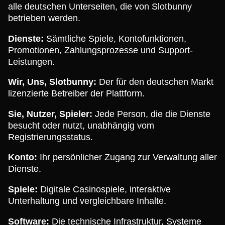
alle deutschen Unterseiten, die von Slotbunny
betrieben werden.
Dienste:
Sämtliche Spiele, Kontofunktionen,
Promotionen, Zahlungsprozesse und Support-
Leistungen.
Wir, Uns, Slotbunny:
Der für den deutschen Markt
lizenzierte Betreiber der Plattform.
Sie, Nutzer, Spieler:
Jede Person, die die Dienste
besucht oder nutzt, unabhängig vom
Registrierungsstatus.
Konto:
Ihr persönlicher Zugang zur Verwaltung aller
Dienste.
Spiele:
Digitale Casinospiele, interaktive
Unterhaltung und vergleichbare Inhalte.
Software:
Die technische Infrastruktur, Systeme