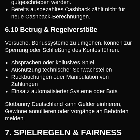
gutgeschrieben werden.
Bereits ausbezahltes Cashback zählt nicht für
neue Cashback-Berechnungen.
6.10 Betrug & Regelverstöße
Versuche, Bonussysteme zu umgehen, können zur
Sperrung oder Schließung des Kontos führen.
Absprachen oder kollusives Spiel
Ausnutzung technischer Schwachstellen
Rückbuchungen oder Manipulation von
Zahlungen
Einsatz automatisierter Systeme oder Bots
Slotbunny Deutschland kann Gelder einfrieren,
Gewinne annullieren oder Vorgänge an Behörden
melden.
7. SPIELREGELN & FAIRNESS